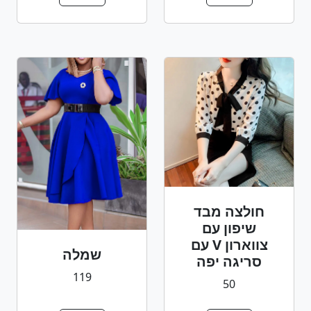
חולצה מבד
שיפון עם
צווארון V עם
שמלה
סריגה יפה
119
50