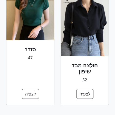
סודר
47
חולצה מבד
שיפון
52
לצפיה
לצפיה